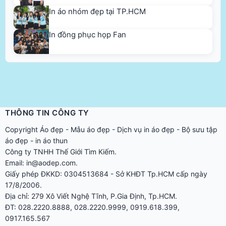
In áo nhóm đẹp tại TP.HCM
In đồng phục họp Fan
THÔNG TIN CÔNG TY
Copyright
Áo đẹp
-
Mẫu áo đẹp
-
Dịch vụ in áo đẹp
-
Bộ sưu tập
áo đẹp
-
in áo thun
Công ty TNHH Thế Giới Tìm Kiếm.
Email: in@aodep.com.
Giấy phép ĐKKD: 0304513684 - Sở KHĐT Tp.HCM cấp ngày
17/8/2006.
Địa chỉ: 279 Xô Viết Nghệ Tĩnh, P.Gia Định, Tp.HCM.
ĐT: 028.2220.8888, 028.2220.9999, 0919.618.399,
0917.165.567