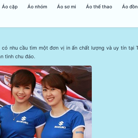
Áo cặp
Áo nhóm
Áo sơ mi
Áo thể thao
Áo đồn
có nhu cầu tìm một đơn vị in ấn chất lượng và uy tín tại
n tình chu đáo.