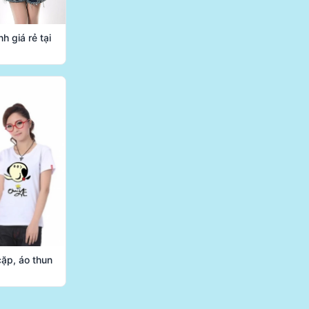
nh giá rẻ tại
cặp, áo thun