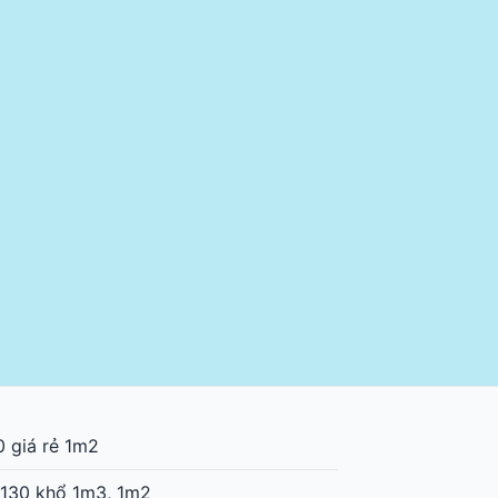
 giá rẻ 1m2
-130 khổ 1m3, 1m2