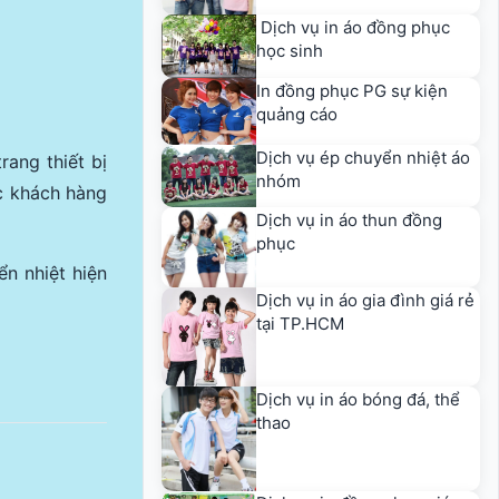
Dịch vụ in áo đồng phục
học sinh
In đồng phục PG sự kiện
quảng cáo
Dịch vụ ép chuyển nhiệt áo
ang thiết bị
nhóm
ác khách hàng
Dịch vụ in áo thun đồng
phục
ển nhiệt hiện
Dịch vụ in áo gia đình giá rẻ
tại TP.HCM
Dịch vụ in áo bóng đá, thể
thao