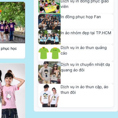
Dịch vụ in đồng phục giáo
viên
In đồng phục họp Fan
In áo nhóm đẹp tại TP.HCM
Dịch vụ in áo thun quảng
g phục học
cáo
Dịch vụ in chuyển nhiệt dạ
quang áo đôi
Dịch vụ in áo thun cặp, áo
thun đôi