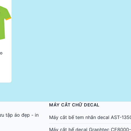
áo
MÁY CẮT CHỮ DECAL
ưu tập áo đẹp
-
in
Máy cắt bế tem nhãn decal AST-1350
Máy cắt bế decal Graphtec CE8000