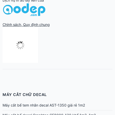
Chính sách, Quy định chung
MÁY CẮT CHỮ DECAL
Máy cắt bế tem nhãn decal AST-1350 giá rẻ 1m2
Máy cắt bế decal Graphtec CE8000-130 khổ 1m3, 1m2
Máy cắt bế decal Graphtec CE8000-60 khổ 60cm
Máy cắt bế decal Graphtec CE8000-40 chuyên tem nhãn cho in
nhanh
Máy cắt decal AS-1350 giá rẻ cắt bế tem nhãn khổ 1m2