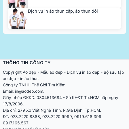
THÔNG TIN CÔNG TY
Copyright
Áo đẹp
-
Mẫu áo đẹp
-
Dịch vụ in áo đẹp
-
Bộ sưu tập
áo đẹp
-
in áo thun
Công ty TNHH Thế Giới Tìm Kiếm.
Email: in@aodep.com.
Giấy phép ĐKKD: 0304513684 - Sở KHĐT Tp.HCM cấp ngày
17/8/2006.
Địa chỉ: 279 Xô Viết Nghệ Tĩnh, P.Gia Định, Tp.HCM.
ĐT: 028.2220.8888, 028.2220.9999, 0919.618.399,
0917.165.567
Dịch vụ in áo lấy liền của