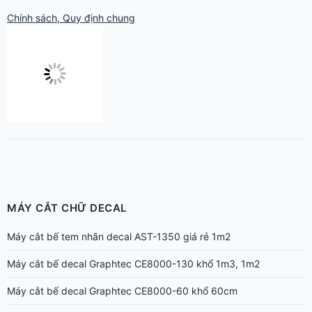
MÁY CẮT CHỮ DECAL
Máy cắt bế tem nhãn decal AST-1350 giá rẻ 1m2
Máy cắt bế decal Graphtec CE8000-130 khổ 1m3, 1m2
Máy cắt bế decal Graphtec CE8000-60 khổ 60cm
Máy cắt bế decal Graphtec CE8000-40 chuyên tem nhãn cho in
nhanh
Máy cắt decal AS-1350 giá rẻ cắt bế tem nhãn khổ 1m2
Máy cắt decal AS-720 – Cắt bế tem nhãn chuẩn giá rẻ
Máy cắt bế decal khổ 6 tấc Mimaki CG-60AR
Mimaki CG-75FXII Plus – Máy cắt bế decal bế Nhật Bản cực
nhanh, đẹp
Mimaki CG-130FXII Plus – Máy cắt bế decal bế cực đẹp, cắt dài