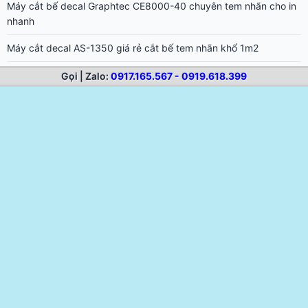
không lệch
Mimaki CG-160FXII Plus – Máy cắt bế decal khổ lớn 1m6 Nhật
Bản
Graphtec FC9000-160 – Máy cắt decal khổ 1m6 cắt dài 15m, bế
Gọi | Zalo:
0917.165.567 - 0919.618.399
đẹp
Graphtec FC9000-140 – Máy cắt decal khổ 1m4 bế đẹp, cắt dài
chuẩn
Graphtec FC9000-75 – Máy cắt decal khổ 75cm Nhật Bản bế
nhanh, cắt dài đẹp
AH-720 – Máy cắt decal 6 tấc cắt trực tiếp từ Corel giá rẻ cắt
chữ nhỏ đẹp
AH-1350 – Máy cắt decal giá rẻ cắt trực tiếp từ Corel, cắt nét
nhỏ đẹp